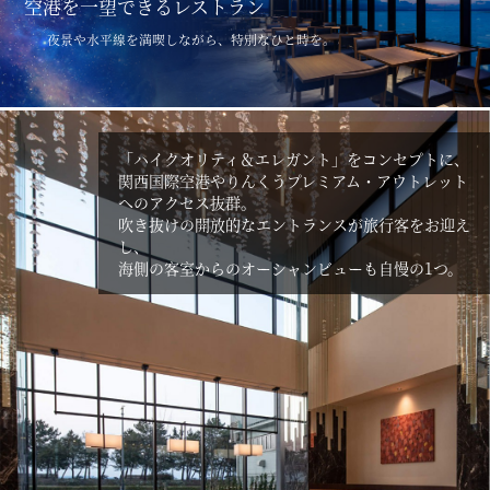
空港を一望できるレストラン
夜景や水平線を満喫しながら、特別なひと時を。
「ハイクオリティ＆エレガント」をコンセプトに、
関西国際空港やりんくうプレミアム・アウトレット
へのアクセス抜群。
吹き抜けの開放的なエントランスが旅行客をお迎え
し、
海側の客室からのオーシャンビューも自慢の1つ。