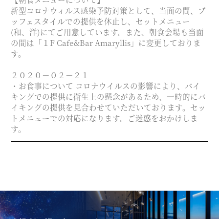
新型コロナウィルス感染予防対策として、当面の間、ブ
ッフェスタイルでの提供を休止し、セットメニュー
(和、洋)にてご用意しています。また、朝食会場も当面
の間は「１F Cafe&Bar Amaryllis」に変更しておりま
す。
２０２０－０２－２１
・お食事について コロナウイルスの影響により、バイ
キングでの提供に衛生上の懸念があるため、一時的にバ
イキングの提供を見合わせていただいております。セッ
トメニューでの対応になります。ご迷惑をおかけしま
す。