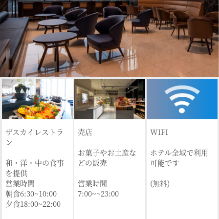
ザスカイレストラ
売店
WIFI
ン
お菓子やお土産な
ホテル全域で利用
和・洋・中の食事
どの販売
可能です
を提供
営業時間
営業時間
(無料)
朝食6:30~10:00
7:00~~23:00
夕食18:00~22:00